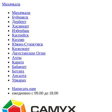
Махачкала
Махачкала
Буйнакск
Дербент
Хасавюрт
Избербаш
Каспийск
Кизляр
Южно-Сухокумск
Кизилюрт
Дагестанские Огни
Ахты
Карата
Бабаюрт
Ботлих
Ансалта
Уркарах
Написать нам
ежедневно с 09.00 до 18.00