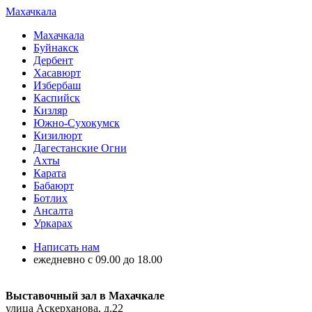
Махачкала
Махачкала
Буйнакск
Дербент
Хасавюрт
Избербаш
Каспийск
Кизляр
Южно-Сухокумск
Кизилюрт
Дагестанские Огни
Ахты
Карата
Бабаюрт
Ботлих
Ансалта
Уркарах
Написать нам
ежедневно с 09.00 до 18.00
Выставочный зал в Махачкале
улица Аскерханова, д.22