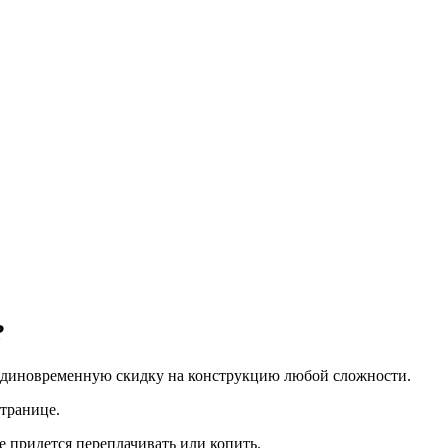
?
е единовременную скидку на конструкцию любой сложности.
странице.
е придется переплачивать или копить.