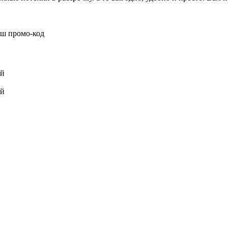
аш промо-код
ой
ой