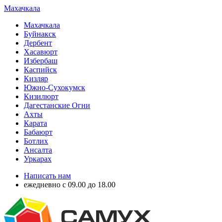
Махачкала
Махачкала
Буйнакск
Дербент
Хасавюрт
Избербаш
Каспийск
Кизляр
Южно-Сухокумск
Кизилюрт
Дагестанские Огни
Ахты
Карата
Бабаюрт
Ботлих
Ансалта
Уркарах
Написать нам
ежедневно с 09.00 до 18.00