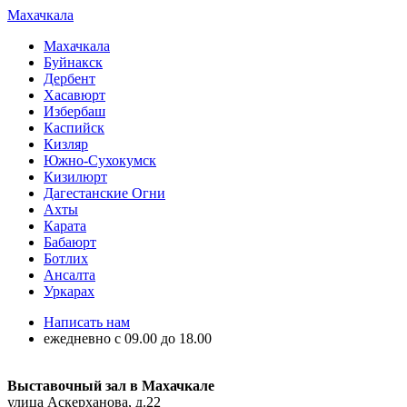
Махачкала
Махачкала
Буйнакск
Дербент
Хасавюрт
Избербаш
Каспийск
Кизляр
Южно-Сухокумск
Кизилюрт
Дагестанские Огни
Ахты
Карата
Бабаюрт
Ботлих
Ансалта
Уркарах
Написать нам
ежедневно с 09.00 до 18.00
Выставочный зал в Махачкале
улица Аскерханова, д.22