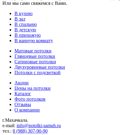
Или мы сами свяжемся с Вами.
В кухню
В зал
В спальню
В детскую
В прихожую
В ванную комнату
Матовые потолки
Глянцевые потолки
Сатиновые потолки
Двухуровневые потолки
Потолки с подсветкой
Акции
Цены на потолки
Каталог
Фото потолков
Отзывы
О компании
г.Махачкала.
e-mail:
info@potolki-samuh.ru
тел.:
8 (988) 307-90-90