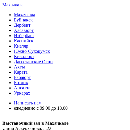
Махачкала
Махачкала
Буйнакск
Дербент
Хасавюрт
Избербаш
Каспийск
Кизляр
Южно-Сухокумск
Кизилюрт
Дагестанские Огни
Ахты
Карата
Бабаюрт
Ботлих
Ансалта
Уркарах
Написать нам
ежедневно с 09.00 до 18.00
Выставочный зал в Махачкале
улица Аскерханова, д.22