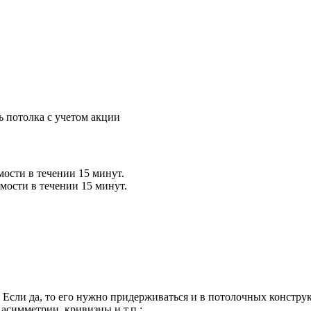
ь потолка с учетом акции
мости в течении 15 минут.
мости в течении 15 минут.
 Если да, то его нужно придерживаться и в потолочных констру
асимметрии, кривизны и т.п.;