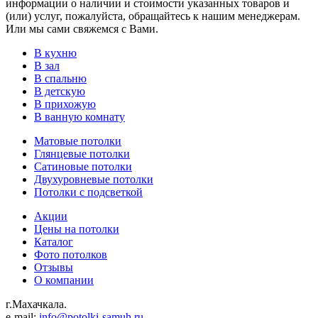
информации о наличии и стоимости указанных товаров и
(или) услуг, пожалуйста, обращайтесь к нашим менеджерам.
Или мы сами свяжемся с Вами.
В кухню
В зал
В спальню
В детскую
В прихожую
В ванную комнату
Матовые потолки
Глянцевые потолки
Сатиновые потолки
Двухуровневые потолки
Потолки с подсветкой
Акции
Цены на потолки
Каталог
Фото потолков
Отзывы
О компании
г.Махачкала.
e-mail:
info@potolki-samuh.ru