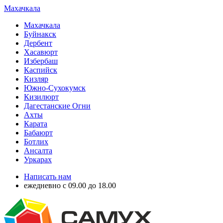
Махачкала
Махачкала
Буйнакск
Дербент
Хасавюрт
Избербаш
Каспийск
Кизляр
Южно-Сухокумск
Кизилюрт
Дагестанские Огни
Ахты
Карата
Бабаюрт
Ботлих
Ансалта
Уркарах
Написать нам
ежедневно с 09.00 до 18.00