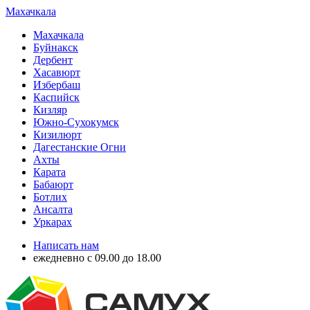
Махачкала
Махачкала
Буйнакск
Дербент
Хасавюрт
Избербаш
Каспийск
Кизляр
Южно-Сухокумск
Кизилюрт
Дагестанские Огни
Ахты
Карата
Бабаюрт
Ботлих
Ансалта
Уркарах
Написать нам
ежедневно с 09.00 до 18.00